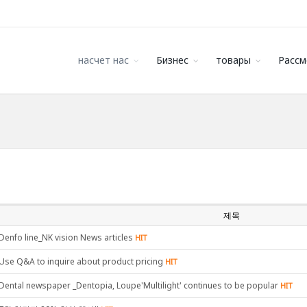
насчет нас
Бизнес
товары
Рассм
제목
Denfo line_NK vision News articles
HIT
Use Q&A to inquire about product pricing
HIT
Dental newspaper _Dentopia, Loupe'Multilight' continues to be popular
HIT